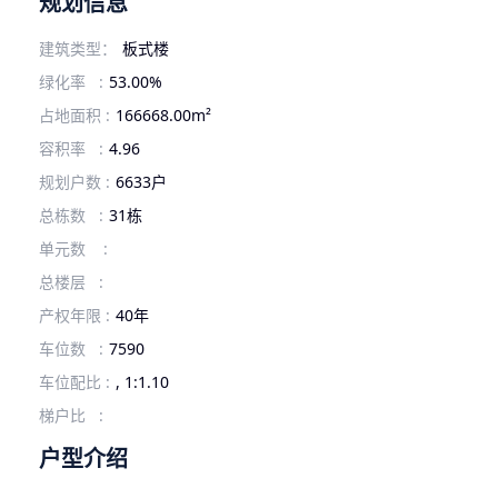
规划信息
建筑类型：
板式楼
绿化率 :
53.00%
占地面积 :
166668.00m²
容积率 :
4.96
规划户数 :
6633户
总栋数 :
31栋
单元数 :
总楼层 :
产权年限 :
40年
车位数 :
7590
车位配比 :
, 1:1.10
梯户比 :
户型介绍