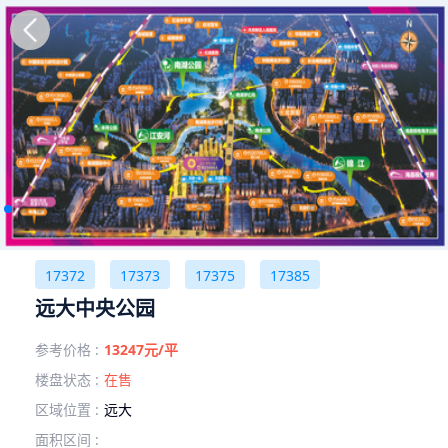
17372
17373
17375
17385
远大中央公园
参考价格 :
13247元/平
楼盘状态 :
在售
区域位置 :
远大
面积区间 :