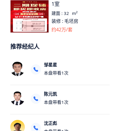
1室
建面 :
32
m²
装修 :
毛坯房
约
42
万/套
推荐经纪人
邹星星
本盘带看
1
次
陈元凯
本盘带看
1
次
沈正彪